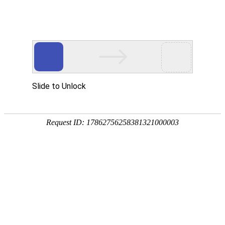
首页
价格中心
资讯中心
现货通
天贸
品种分类:
建材
板材
型材
管材
优钢
不
湖南分站:
长沙
株洲
湘潭
常德
岳阳
衡
全国价格:
武汉
上海
广州
天津
北京
杭
钢铁电商:
天贸钢城
五金机电城
关健字
当前位置：首页 >>
《天贸钢铁网》（）成立于2000年
讯，企业形象宣传，网络技术服务的钢