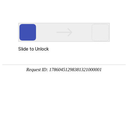
敬告采购人员您尚未注册
首页
产品目录
建材
品名
规格
普线
|
高线
|
盘螺
|
钢绞线
|
建筑用钢
其它不锈钢
美国-肯纳
丝
|
其它钢筋
|
冷轧带肋钢筋
|
威钢
|
KENNAMET
优钢圆
200
龙钢
|
精轧螺纹钢
刀舍弃式铣
耐磨板
16*2000*80
杆、铣具
其它不锈钢
1台
不锈钢管
12.7*1.24*6
板材
不锈钢丝
6*1500-3000
冷轧板
|
冷卷板
|
热轧薄板
|
热轧卷
|
其它钢筋
85mm合金钢
中板
|
中厚板
|
厚板
|
镀锌板
|
锅炉板