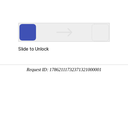
A
B
C
D
E
F
G
H
I
J