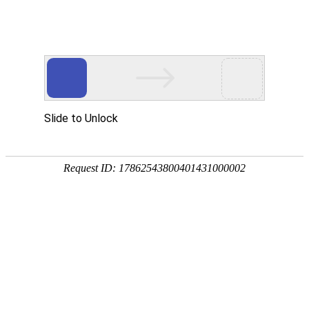
首页
价格首页
湖南价格
大户报价
国内价格
行情导航
线螺价格
板材价格
型材价格
管材价格
优钢价格
不锈钢价格
湖南
长沙
株洲
湘潭
常德
岳阳
衡阳
益阳
娄底
邵阳
怀化
郴州
永州
张家界
全国
南昌
宜春
新余
广州
南宁
成都
西昌
重庆
贵阳
昆明
上海
北京
天津
郑
分类钢材价格
螺纹钢
盘 螺
普 板
低合金板
热轧板卷
热轧
普
钢
热卷板
圆 钢
热轧正平板
低合金卷
高频焊管
无缝管
方 管
螺旋管
镀锌板
碳结圆
合结
特