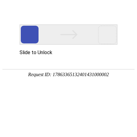
首页
价格通
资讯中心
现货通
钢材商
品种:
建材
板材
型材
管材
优钢
不锈钢
湖南:
长沙
株洲
湘潭
常德
岳阳
衡阳
全国:
武汉
南昌
贵州
重庆
上海
广州
当前位置：
首页
->
价格中心
->
湖南价格
日期
02日常
【字体选择