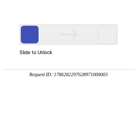
钢材商城
采购询价
销售竞价
价格通
品种:
建材
板材
型材
管材
优钢
不锈钢
湖南:
长沙
株洲
湘潭
常德
岳阳
衡阳
全国:
武汉
南昌
贵州
重庆
上海
广州
当前位置：
首页
->
钢铁资讯-资讯中心
->
每日分析
4月3日钢材行情：临近清明假期
【字体选择：
大
中
小
】(
2024/4
关键词：钢材 钢铁 钢材网 钢铁网 湖南