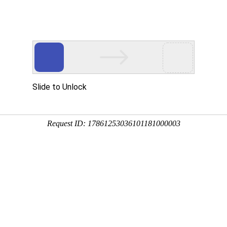
资讯中心
现货通
钢材商城
钢贸电商
销售竞价
采购通
钢铁视频
板材
型材
管材
优钢
不锈钢
炉料
有色金属
其他钢材
更多 >>
株洲
湘潭
常德
岳阳
衡阳
益阳
娄底
邵阳
怀化
郴州
永州
张家界
湘
南昌
贵州
重庆
上海
广州
天津
北京
杭州
成都
郑州
更多 >>
日期
-
22日昆明市场螺纹钢价格行情
【字体选择：
大
中
小
】(
2024-07-22 15:19:41
)