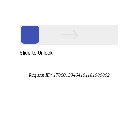
资讯中心
现货通
钢材商城
钢贸电商
销售竞价
采购通
钢铁视频
板材
型材
管材
优钢
不锈钢
炉料
有色金属
其他钢材
更多 >>
株洲
湘潭
常德
岳阳
衡阳
益阳
娄底
邵阳
怀化
郴州
永州
张家界
湘
南昌
贵州
重庆
上海
广州
天津
北京
杭州
成都
郑州
更多 >>
日期
-
18日新余市场高线价格行情
【字体选择：
大
中
小
】(
2024-07-18 10:19:28
)