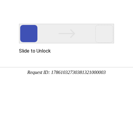
资讯中心
现货通
钢材商城
钢贸电商
销售竞价
采购通
钢铁视频
板材
型材
管材
优钢
不锈钢
炉料
有色金属
其他钢材
更多 >>
株洲
湘潭
常德
岳阳
衡阳
益阳
娄底
邵阳
怀化
郴州
永州
张家界
湘
南昌
贵州
重庆
上海
广州
天津
北京
杭州
成都
郑州
更多 >>
日期
-
15日新余市场螺纹钢价格行情
【字体选择：
大
中
小
】(
2024-07-15 10:15:49
)