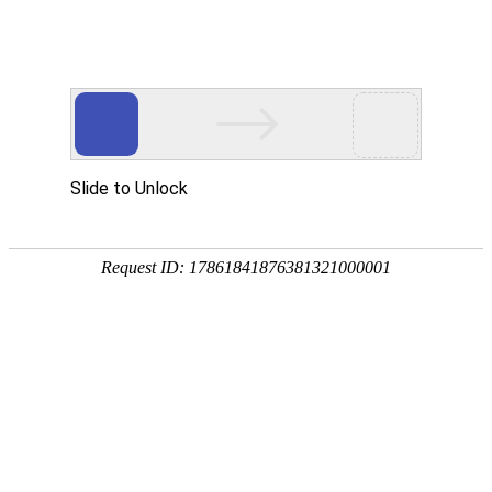
钢材商城
采购询价
销售竞价
价格通
品种:
建材
板材
型材
管材
优钢
不锈钢
湖南:
长沙
株洲
湘潭
常德
岳阳
衡阳
全国:
武汉
南昌
贵州
重庆
上海
广州
当前位置：
首页
->
钢铁资讯-资讯中心
->
行业预测
市场预期依然偏弱 钢贸企业
【字体选择：
大
中
小
】(
2023/7
关键词：钢材 钢铁 钢材网 钢铁网 湖南