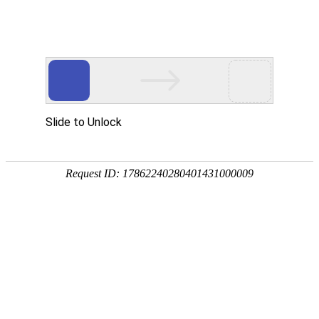
首页
价格中心
资讯中心
现货通
钢材
品种:
建材
板材
型材
管材
优钢
不锈钢
湖南:
长沙
株洲
湘潭
常德
岳阳
衡阳
全国:
武汉
南昌
贵州
重庆
上海
广州
当前位置：
首页
->
厂家资讯
->
钢厂调价
6月30日唐城工字钢下调2
【字体选择：
大
中
小
】(
2021/6/30 1
关键词：钢材 钢铁 钢材网 钢铁网 湖南