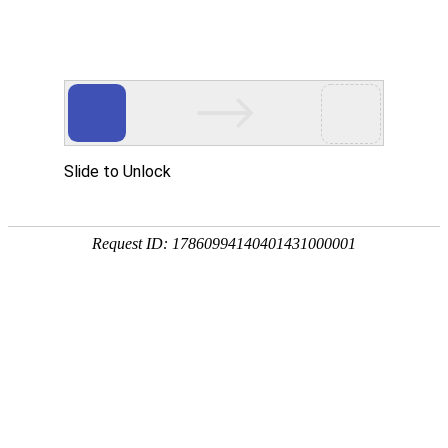
首页
价格中心
资讯中心
现货通
钢材
品种:
建材
板材
型材
管材
优钢
不锈钢
湖南:
长沙
株洲
湘潭
常德
岳阳
衡阳
全国:
武汉
南昌
贵州
重庆
上海
广州
当前位置：
首页
->
宏观资讯
->
财经要闻
>下半年A股怎么走？券商把脉：第二波主
【字体选择：
大
中
小
】(
2021/6/30 1
关键词：钢材 钢铁 钢材网 钢铁网 湖南