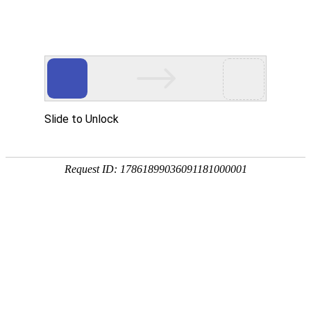
首页
价格中心
资讯中心
现货通
钢材
品种:
建材
板材
型材
管材
优钢
不锈钢
湖南:
长沙
株洲
湘潭
常德
岳阳
衡阳
全国:
武汉
南昌
贵州
重庆
上海
广州
当前位置：
首页
->
产经纵横
->
船舶行业
收官！外高桥造船交付山东海运一艘1
【字体选择：
大
中
小
】(
2021/6/29 1
关键词：钢材 钢铁 钢材网 钢铁网 湖南