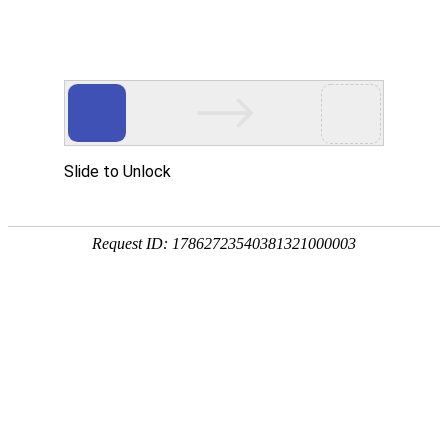
首页
价格中心
资讯中心
现货通
钢材
品种:
建材
板材
型材
管材
优钢
不锈钢
湖南:
长沙
株洲
湘潭
常德
岳阳
衡阳
全国:
武汉
南昌
贵州
重庆
上海
广州
当前位置：
首页
->
产经纵横
->
汽车行业
新能源重卡亮相世界电动车
【字体选择：
大
中
小
】(
2021/6/29 1
关键词：钢材 钢铁 钢材网 钢铁网 湖南