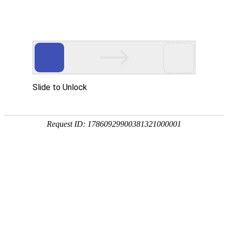
首页
价格中心
资讯中心
现货通
钢材
品种:
建材
板材
型材
管材
优钢
不锈钢
湖南:
长沙
株洲
湘潭
常德
岳阳
衡阳
全国:
武汉
南昌
贵州
重庆
上海
广州
当前位置：
首页
->
产经纵横
->
船舶行业
台船首次“云”交付阳明海运1艘28
【字体选择：
大
中
小
】(
2021/6/28 1
关键词：钢材 钢铁 钢材网 钢铁网 湖南