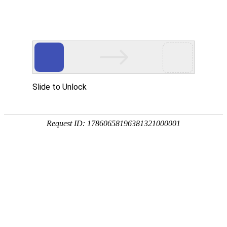
首页
价格中心
资讯中心
现货通
钢材
品种:
建材
板材
型材
管材
优钢
不锈钢
湖南:
长沙
株洲
湘潭
常德
岳阳
衡阳
全国:
武汉
南昌
贵州
重庆
上海
广州
当前位置：
首页
->
产经纵横
->
船舶行业
新时代造船获10艘5万吨级m
【字体选择：
大
中
小
】(
2021/6/18 1
关键词：钢材 钢铁 钢材网 钢铁网 湖南